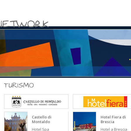
home
studio impronta
web design
motori di ricerca
cont
TURISMO
Castello di
Hotel Fiera di
Montaldo
Brescia
Hotel Spa
Hotel a Brescia