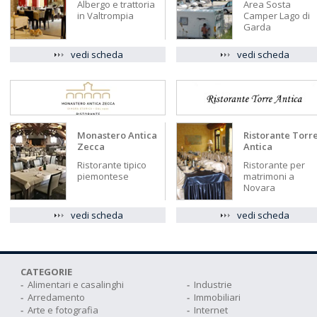
Albergo e trattoria
Area Sosta
in Valtrompia
Camper Lago di
Garda
vedi scheda
vedi scheda
Monastero Antica
Ristorante Torr
Zecca
Antica
Ristorante tipico
Ristorante per
piemontese
matrimoni a
Novara
vedi scheda
vedi scheda
CATEGORIE
Alimentari e casalinghi
Industrie
Arredamento
Immobiliari
Arte e fotografia
Internet