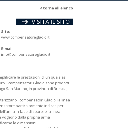
<
torna all'elenco
VISITA IL SITO
Sito
:
www.compensatoregladio.it
E-mail
:
info@compensatoregladio.it
plificare le prestazioni di un qualsiasi
tiro. I compensatori Gladio sono prodotti
ago San Martino, in provincia di Brescia,
tterizzano i compensatori Gladio: la linea
nsatore particolarmente indicati per
ell'arma in fase di sparo; e la linea
che vogliono dalla propria arma
icarne le dimensioni.