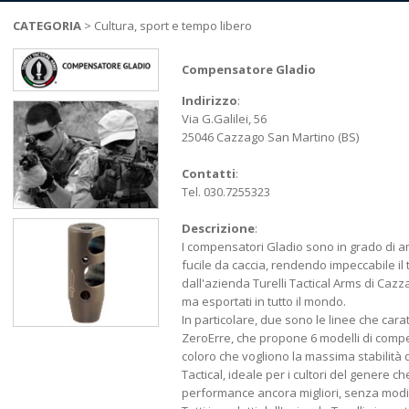
CATEGORIA
>
Cultura, sport e tempo libero
Compensatore Gladio
Indirizzo
:
Via G.Galilei, 56
25046 Cazzago San Martino (BS)
Contatti
:
Tel. 030.7255323
Descrizione
:
I compensatori Gladio sono in grado di am
fucile da caccia, rendendo impeccabile il 
dall'azienda Turelli Tactical Arms di Cazz
ma esportati in tutto il mondo.
In particolare, due sono le linee che cara
ZeroErre, che propone 6 modelli di compe
coloro che vogliono la massima stabilità d
Tactical, ideale per i cultori del genere 
performance ancora migliori, senza modif