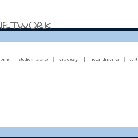
home
studio impronta
web design
motori di ricerca
cont