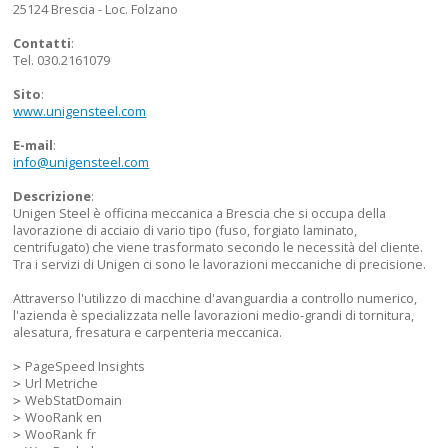
25124 Brescia - Loc. Folzano
Contatti
:
Tel. 030.2161079
Sito
:
www.unigensteel.com
E-mail
:
info@unigensteel.com
Descrizione
:
Unigen Steel è officina meccanica a Brescia che si occupa della
lavorazione di acciaio di vario tipo (fuso, forgiato laminato,
centrifugato) che viene trasformato secondo le necessità del cliente.
Tra i servizi di Unigen ci sono le lavorazioni meccaniche di precisione.
Attraverso l'utilizzo di macchine d'avanguardia a controllo numerico,
l'azienda è specializzata nelle lavorazioni medio-grandi di tornitura,
alesatura, fresatura e carpenteria meccanica.
PageSpeed Insights
Url Metriche
WebStatDomain
WooRank en
WooRank fr