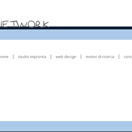
home
studio impronta
web design
motori di ricerca
cont