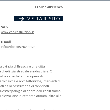
<
torna all'elenco
VISITA IL SITO
Sito
:
www.cbc-costruzioni.it
E-mail
:
info@cbc-costruzioni.it
rovincia di Brescia è una ditta
di edilizia stradale e industriale. Ci
lizioni, asfaltature, opere di
ologiche e architettoniche, interventi di
ati nella costruzione di fabbricati
 questa tipologia di opere edili realizziamo
i elevazione in cemento armato, oltre alla