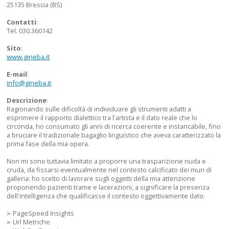
25135 Brescia (BS)
Contatti
:
Tel. 030.360142
Sito
:
www.gineba.it
E-mail
:
info@gineba.it
Descrizione
:
Ragionando sulle dificoltà di individuare gli strumenti adatti a
esprimere il rapporto dialettico tra l'artista e il dato reale che lo
circonda, ho consumato gli anni di ricerca coerente e instancabile, fino
a bruciare il tradizionale bagaglio linguistico che aveva caratterizzato la
prima fase della mia opera.
Non mi sono tuttavia limitato a proporre una trasparizione nuda e
cruda, da fissarsi eventualmente nel contesto calcificato dei muri di
galleria: ho scelto di lavorare sugli oggetti della mia attenzione
proponendo pazienti trame e lacerazioni, a significare la presenza
dell'intelligenza che qualificasse il contesto oggettivamente dato.
PageSpeed Insights
Url Metriche