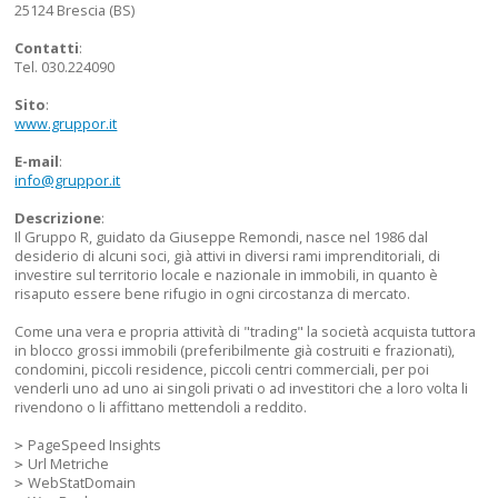
25124 Brescia (BS)
Contatti
:
Tel. 030.224090
Sito
:
www.gruppor.it
E-mail
:
info@gruppor.it
Descrizione
:
Il Gruppo R, guidato da Giuseppe Remondi, nasce nel 1986 dal
desiderio di alcuni soci, già attivi in diversi rami imprenditoriali, di
investire sul territorio locale e nazionale in immobili, in quanto è
risaputo essere bene rifugio in ogni circostanza di mercato.
Come una vera e propria attività di "trading" la società acquista tuttora
in blocco grossi immobili (preferibilmente già costruiti e frazionati),
condomini, piccoli residence, piccoli centri commerciali, per poi
venderli uno ad uno ai singoli privati o ad investitori che a loro volta li
rivendono o li affittano mettendoli a reddito.
PageSpeed Insights
Url Metriche
WebStatDomain